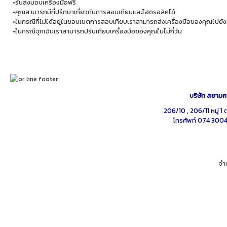
•รับส่งมอบเครื่องมือฟรี
•คุณสามารถมีที่ปรึกษาเกี่ยวกับการสอบเทียบและไฮดรอลิคได้
•ในกรณีที่ไม่ได้อยู่ในขอบเขตการสอบเทียบเราสามารถส่งเครื่องมือของคุณไปยังห้อง
•ในกรณีฉุกเฉินเราสามารถปรับเทียบเครื่องมือของคุณในไม่กี่วัน
บริษัท สยามคา
206/10 , 206/11 หมู่ 
โทรศัพท์ 074 300
จำ