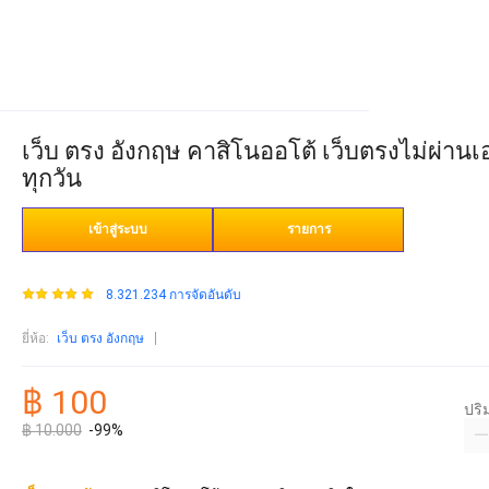
เว็บ ตรง อังกฤษ คาสิโนออโต้ เว็บตรงไม่ผ่านเ
ทุกวัน
เข้าสู่ระบบ
รายการ
8.321.234 การจัดอันดับ
ยี่ห้อ
:
เว็บ ตรง อังกฤษ
฿ 100
ปร
฿ 10.000
-99%