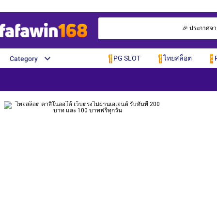
🎉 ประกาศจาก 
PG SLOT
ไทยสล็อต
Category