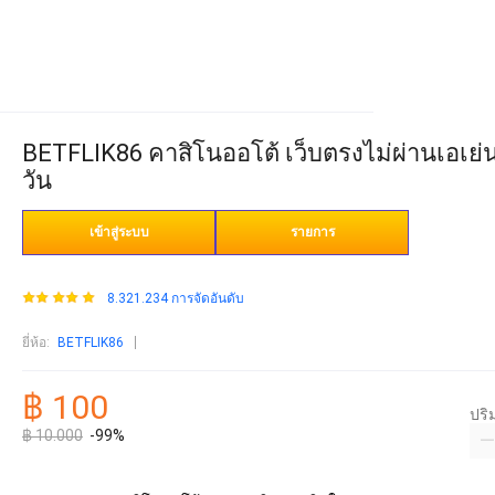
BETFLIK86 คาสิโนออโต้ เว็บตรงไม่ผ่านเอเย่น
วัน
เข้าสู่ระบบ
รายการ
8.321.234 การจัดอันดับ
ยี่ห้อ
:
BETFLIK86
฿ 100
ปร
฿ 10.000
-99%