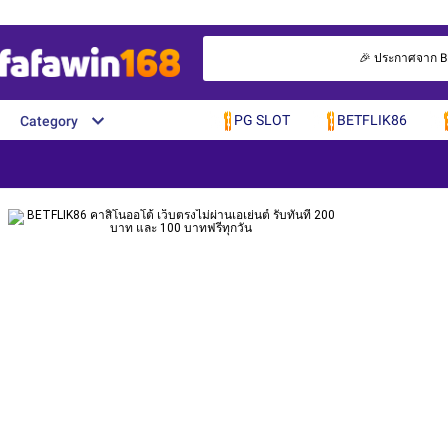
🎉 ประกาศจาก BET
PG SLOT
BETFLIK86
Category