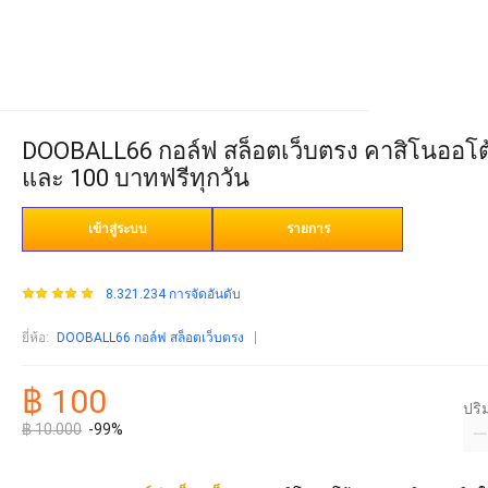
DOOBALL66 กอล์ฟ สล็อตเว็บตรง คาสิโนออโต้ เ
และ 100 บาทฟรีทุกวัน
เข้าสู่ระบบ
รายการ
8.321.234 การจัดอันดับ
ยี่ห้อ
:
DOOBALL66 กอล์ฟ สล็อตเว็บตรง
฿ 100
ปร
฿ 10.000
-99%