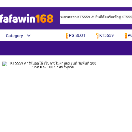
🎉 ประกาศจาก KT5559 🎉 ยินดีต้อนรับเข้าสู่ KT5559
PG SLOT
KT5559
P
Category