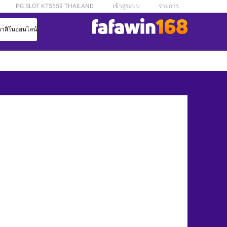
PG SLOT KT5559 THAILAND
เข้าสู่ระบบ
รายการ
นออนไลน์ชั้นนำที่ดีที่สุดในประเทศไทย! 🌟 เรามีบริการครบวงจร ทั้ง พนันกีฬา, สล็อ