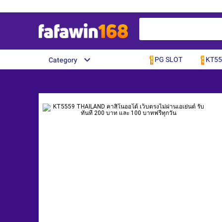

PG SLOT
KT55
Category