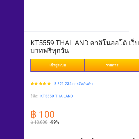
KT5559 THAILAND คาสิโนออโต้ เว็บตร
บาทฟรีทุกวัน
เข้าสู่ระบบ
รายการ
8.321.234 การจัดอันดับ
ยี่ห้อ
:
KT5559 THAILAND
฿ 100
฿ 10.000
-99%