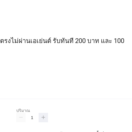
งไม่ผ่านเอเย่นต์ รับทันที 200 บาท และ 100
ปริมาณ