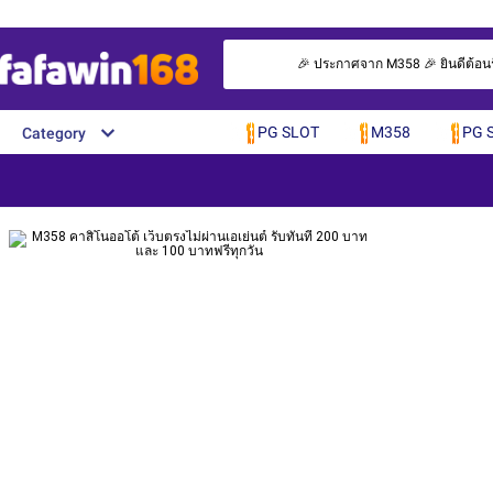
🎉 ประกาศจาก M358 🎉 ยินดีต้อนรับ
PG SLOT
M358
PG 
Category