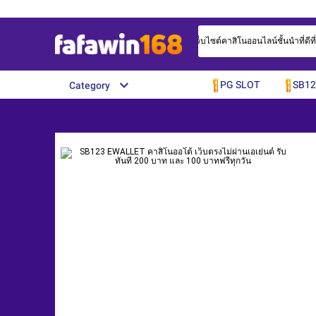
EWALLET 🎉 ยินดีต้อนรับเข้าสู่ SB123 EWALLET เว็บไซต์คาสิโนออนไลน์ชั้นนำที่ดีที่
PG SLOT
SB12
Category