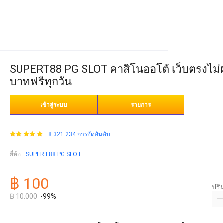
SUPERT88 PG SLOT คาสิโนออโต้ เว็บตรงไม่ผ่
บาทฟรีทุกวัน
เข้าสู่ระบบ
รายการ
8.321.234 การจัดอันดับ
ยี่ห้อ
:
SUPERT88 PG SLOT
฿ 100
ปร
฿ 10.000
-99%