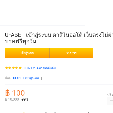
UFABET เข้าสู่ระบบ คาสิโนออโต้ เว็บตรงไม่ผ่
บาทฟรีทุกวัน
เข้าสู่ระบบ
รายการ
8.321.234 การจัดอันดับ
ยี่ห้อ
:
UFABET เข้าสู่ระบบ
฿ 100
ปร
฿ 10.000
-99%