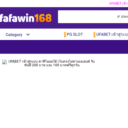
UFABET เข้า
🎉 ประก
PG SLOT
UFABET เข้าสู่ระ
Category