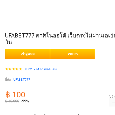
UFABET777 คาสิโนออโต้ เว็บตรงไม่ผ่านเอเย่น
วัน
เข้าสู่ระบบ
รายการ
8.321.234 การจัดอันดับ
ยี่ห้อ
:
UFABET777
฿ 100
ปร
฿ 10.000
-99%