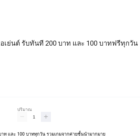
อเย่นต์ รับทันที 200 บาท และ 100 บาทฟรีทุกวัน
ปริมาณ
 บาท และ 100 บาททุกวัน รวมเกมจากค่ายชั้นนำมากมาย