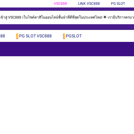
VSC888
LINK VSC888
PG SLOT
สู่ VSC888 เว็บไซต์คาสิโนออนไลน์ชั้นนำที่ดีที่สุดในประเทศไทย! 🌟 เรามีบริการครบวง
888
PG SLOT VSC888
PGSLOT