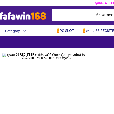
ดูบอล 66 REG
🎉 ประกาศจาก 
PG SLOT
ดูบอล 66 REGIST
Category