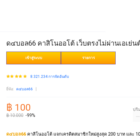
ด๔บอล66 คาสิโนออโต้ เว็บตรงไม่ผ่านเอเย่นต์
เข้าสู่ระบบ
รายการ
8.321.234 การจัดอันดับ
ยี่ห้อ
:
ด๔บอล66
฿ 100
ปร
฿ 10.000
-99%
ด๔บอล66
คาสิโนออโต้ แจกเครดิตสมาชิกใหม่สูงสุด 200 บาท และ 1