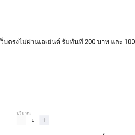
็บตรงไม่ผ่านเอเย่นต์ รับทันที 200 บาท และ 100
ปริมาณ