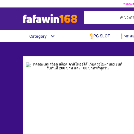
ทดลองเ
🎉 ประกาศจา
PG SLOT
ทดลอ
Category