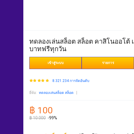
ทดลองเล่นสล็อต สล็อต คาสิโนออโต้ เว
บาทฟรีทุกวัน
เข้าสู่ระบบ
รายการ
8.321.234 การจัดอันดับ
ยี่ห้อ
:
ทดลองเล่นสล็อต สล็อต
฿ 100
฿ 10.000
-99%