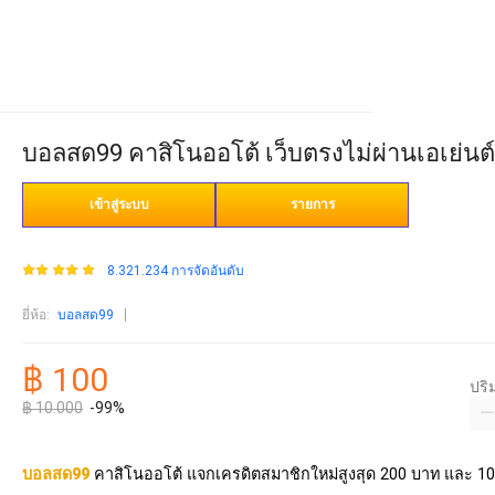
บอลสด99 คาสิโนออโต้ เว็บตรงไม่ผ่านเอเย่นต์
เข้าสู่ระบบ
รายการ
8.321.234 การจัดอันดับ
ยี่ห้อ
:
บอลสด99
฿ 100
ปร
฿ 10.000
-99%
บอลสด99
คาสิโนออโต้ แจกเครดิตสมาชิกใหม่สูงสุด 200 บาท และ 1