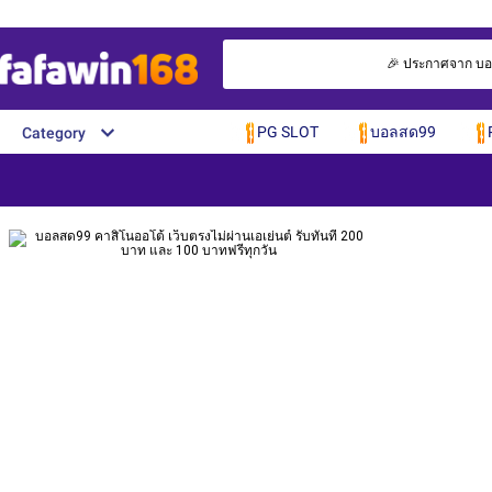
🎉 ประกาศจาก บอลสด
PG SLOT
บอลสด99
Category