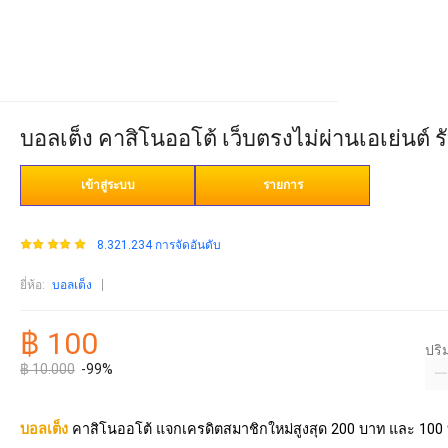
บอลเต็ง คาสิโนออโต้ เว็บตรงไม่ผ่านเอเย่นต์ 
เข้าสู่ระบบ
รายการ
8.321.234 การจัดอันดับ
ยี่ห้อ
:
บอลเต็ง
฿ 100
ปร
฿ 10.000
-99%
บอลเต็ง
คาสิโนออโต้ แจกเครดิตสมาชิกใหม่สูงสุด 200 บาท และ 100