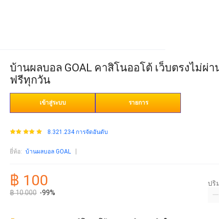
บ้านผลบอล GOAL คาสิโนออโต้ เว็บตรงไม่ผ่าน
ฟรีทุกวัน
เข้าสู่ระบบ
รายการ
8.321.234 การจัดอันดับ
ยี่ห้อ
:
บ้านผลบอล GOAL
฿ 100
ปร
฿ 10.000
-99%