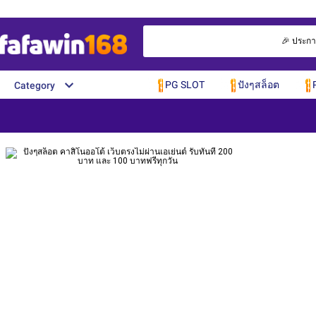
🎉 ประกาศ
PG SLOT
ปังๆสล็อต
Category