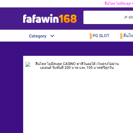
ลื่นไหล ไม่มีสะดุ
🎉 ประก
PG SLOT
ลื่นไ
Category