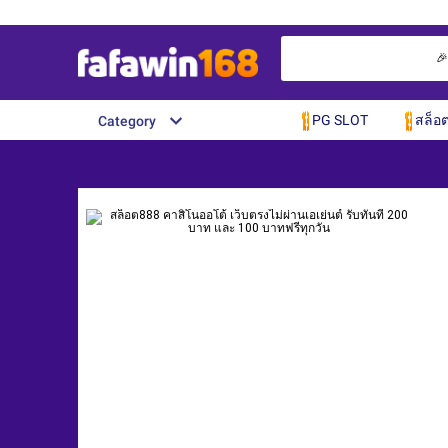
🎉 ป
PG SLOT
สล็อ
Category