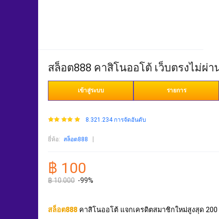
สล็อต888 คาสิโนออโต้ เว็บตรงไม่ผ่าน
เข้าสู่ระบบ
รายการ
8.321.234 การจัดอันดับ
ยี่ห้อ
:
สล็อต888
฿ 100
฿ 10.000
-99%
สล็อต888
คาสิโนออโต้ แจกเครดิตสมาชิกใหม่สูงสุด 20