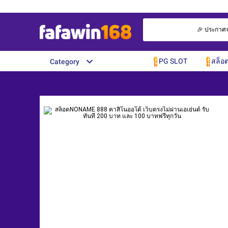
🎉 ประกาศจาก 
PG SLOT
สล็อ
Category