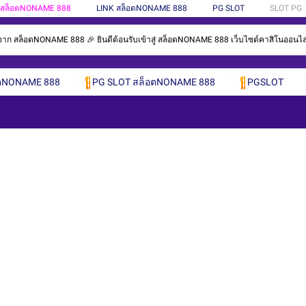
สล็อตNONAME 888
LINK สล็อตNONAME 888
PG SLOT
SLOT PG
สล็อตNONAME 888 🎉 ยินดีต้อนรับเข้าสู่ สล็อตNONAME 888 เว็บไซต์คาสิโนออนไลน์ชั้
ตNONAME 888
PG SLOT สล็อตNONAME 888
PGSLOT