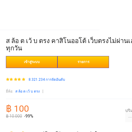
ส ล้อ ต เว้ บ ตรง คาสิโนออโต้ เว็บตรงไม่ผ่าน
ทุกวัน
เข้าสู่ระบบ
รายการ
8.321.234 การจัดอันดับ
ยี่ห้อ
:
ส ล้อ ต เว้ บ ตรง
฿ 100
ปร
฿ 10.000
-99%