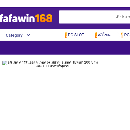
🎉 ประกาศ
PG SLOT
อภิโชค
PG
Category