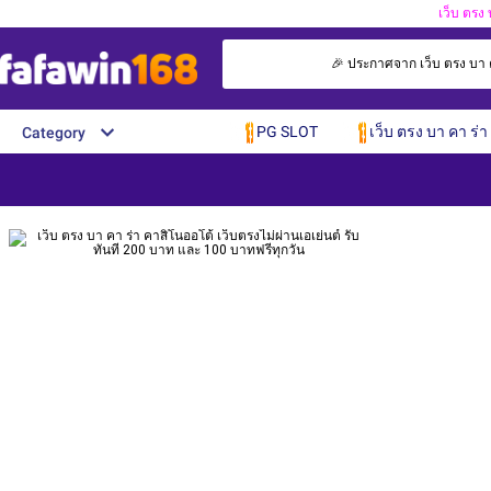
เว็บ ตรง 
🎉 ประกาศจาก เว็บ ตรง บา คา
PG SLOT
เว็บ ตรง บา คา ร่า
Category