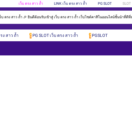
เว็บ ตรง สาว ถ้ำ
LINK เว็บ ตรง สาว ถ้ำ
PG SLOT
SLOT
ตรง สาว ถ้ำ 🎉 ยินดีต้อนรับเข้าสู่ เว็บ ตรง สาว ถ้ำ เว็บไซต์คาสิโนออนไลน์ชั้นนำที่ด
ตรง สาว ถ้ำ
PG SLOT เว็บ ตรง สาว ถ้ำ
PGSLOT