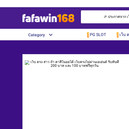
🎉 ประกาศจาก เว็บ 
PG SLOT
เว็บ 
Category