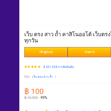
เว็บ ตรง สาว ถ้ำ คาสิโนออโต้ เว็บตร
ทุกวัน
เข้าสู่ระบบ
รายการ
8.321.234 การจัดอันดับ
ยี่ห้อ
:
เว็บ ตรง สาว ถ้ำ
฿ 100
฿ 10.000
-99%