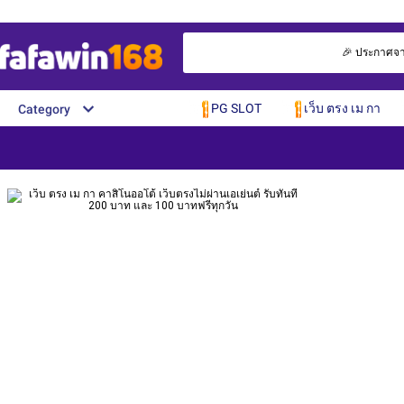
🎉 ประกาศจาก 
PG SLOT
เว็บ ตรง เม กา
Category