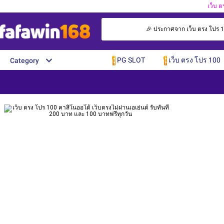
เว็บ 
🎉 ประกาศจาก เว็บ ตรง โปร 100
PG SLOT
เว็บ ตรง โปร 100
Category