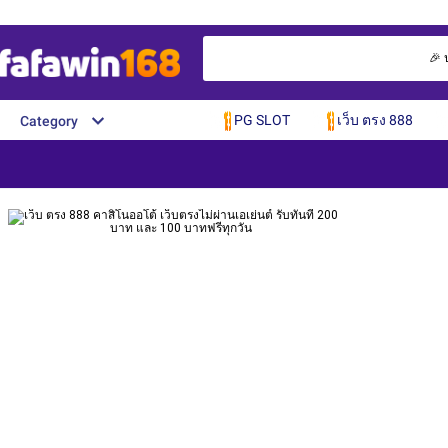
🎉 ป
PG SLOT
เว็บ ตรง 888
Category