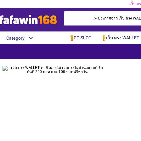
เว็บ ต
🎉 ประกาศจาก เว็บ ตรง WALLET
PG SLOT
เว็บ ตรง WALLET
Category