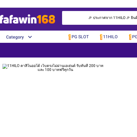
🎉 ประกาศจาก 11HILO 🎉 ยินดีต
PG SLOT
11HILO
PG
Category