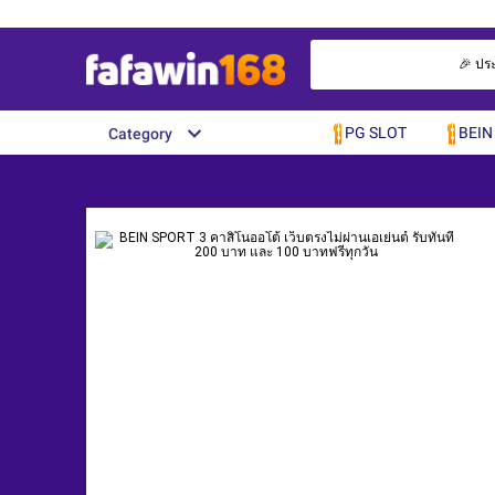
🎉 ประกา
PG SLOT
BEIN
Category