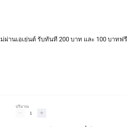
่ผ่านเอเย่นต์ รับทันที 200 บาท และ 100 บาทฟร
ปริมาณ