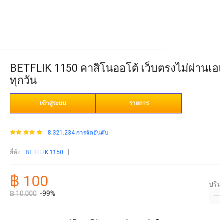
BETFLIK 1150 คาสิโนออโต้ เว็บตรงไม่ผ่านเอเ
ทุกวัน
เข้าสู่ระบบ
รายการ
8.321.234 การจัดอันดับ
ยี่ห้อ
:
BETFLIK 1150
฿ 100
ปร
฿ 10.000
-99%