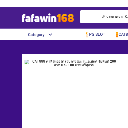
🎉 ประกาศจาก CAT88
PG SLOT
CAT8
Category