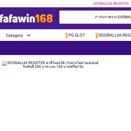
DOOBALL66 REGISTER
🎉 ประกาศจาก DOOBALL66 
PG SLOT
DOOBALL66 REG
Category