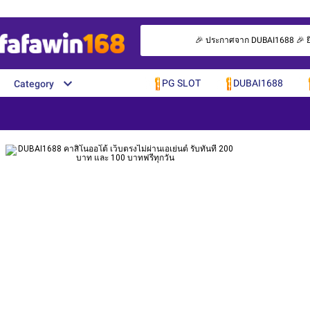
🎉 ประกาศจาก DUBAI1688 🎉 ยินด
PG SLOT
DUBAI1688
Category