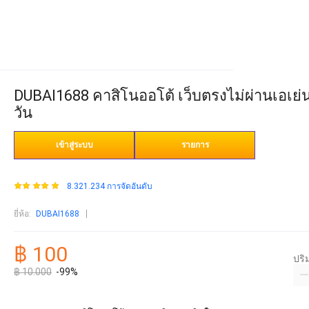
DUBAI1688 คาสิโนออโต้ เว็บตรงไม่ผ่านเอเย่น
วัน
เข้าสู่ระบบ
รายการ
8.321.234 การจัดอันดับ
ยี่ห้อ
:
DUBAI1688
฿ 100
ปร
฿ 10.000
-99%