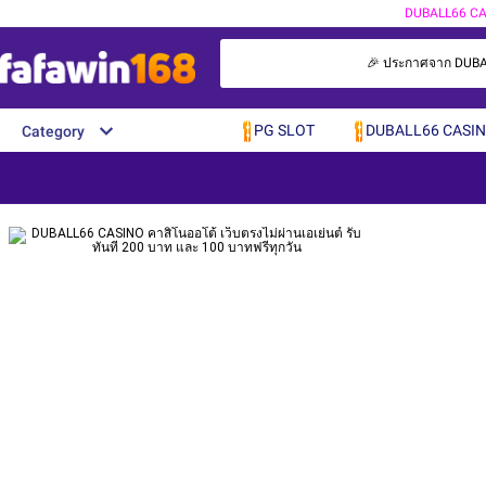
DUBALL66 C
🎉 ประกาศจาก DUBALL6
PG SLOT
DUBALL66 CASI
Category