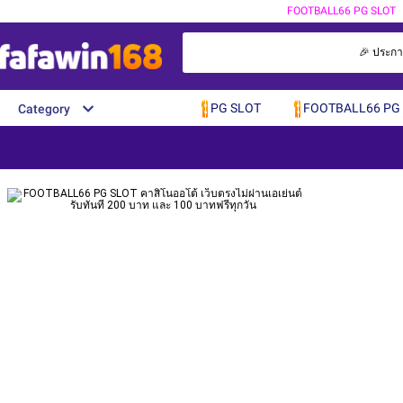
FOOTBALL66 PG SLOT
🎉 ประกาศ
PG SLOT
FOOTBALL66 PG
Category