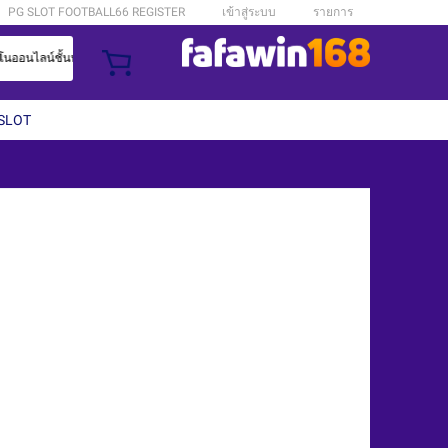
PG SLOT FOOTBALL66 REGISTER
เข้าสู่ระบบ
รายการ
ไลน์ชั้นนำที่ดีที่สุดในประเทศไทย! 🌟 เรามีบริการครบวงจร ทั้ง พนันกีฬา, สล็อตออน
SLOT