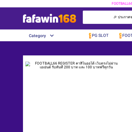
FOOTBALL66
🎉 ประกาศจาก 
PG SLOT
FOOT
Category