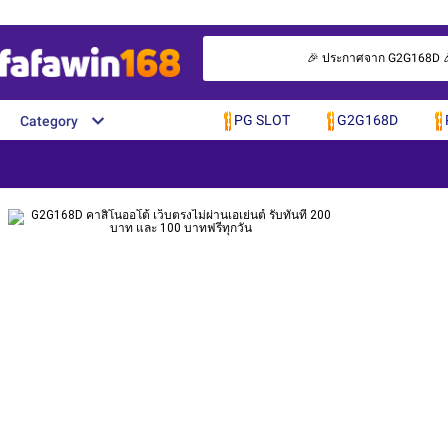
🎉 ประกาศจาก G2G168D 🎉 ยิ
PG SLOT
G2G168D
Category