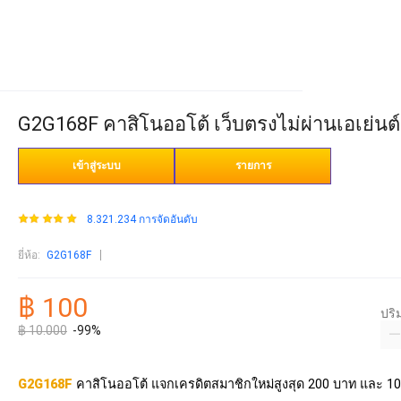
G2G168F คาสิโนออโต้ เว็บตรงไม่ผ่านเอเย่นต์
เข้าสู่ระบบ
รายการ
8.321.234 การจัดอันดับ
ยี่ห้อ
:
G2G168F
฿ 100
ปร
฿ 10.000
-99%
G2G168F
คาสิโนออโต้ แจกเครดิตสมาชิกใหม่สูงสุด 200 บาท และ 1