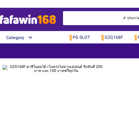
🎉 ประกาศจ
PG SLOT
G2G168F
Category