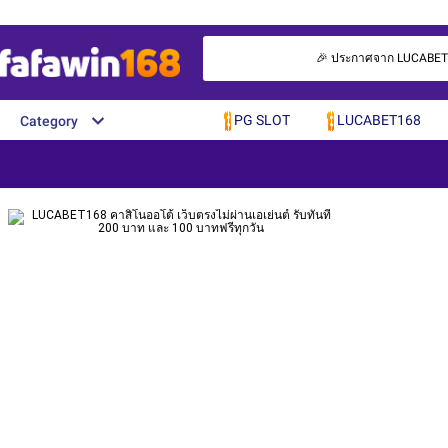
🎉 ประกาศจาก LUCABET168 
PG SLOT
LUCABET168
Category