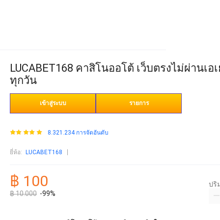
LUCABET168 คาสิโนออโต้ เว็บตรงไม่ผ่านเอเย
ทุกวัน
เข้าสู่ระบบ
รายการ
8.321.234 การจัดอันดับ
ยี่ห้อ
:
LUCABET168
฿ 100
ปร
฿ 10.000
-99%