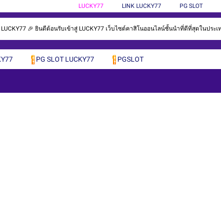
LUCKY77
LINK LUCKY77
PG SLOT
CKY77 🎉 ยินดีต้อนรับเข้าสู่ LUCKY77 เว็บไซต์คาสิโนออนไลน์ชั้นนำที่ดีที่สุดในประเ
KY77
PG SLOT LUCKY77
PGSLOT