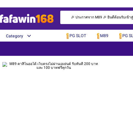
🎉 ประกาศจาก M89 🎉 ยินดีต้อนรับเข้าสู
PG SLOT
M89
PG S
Category