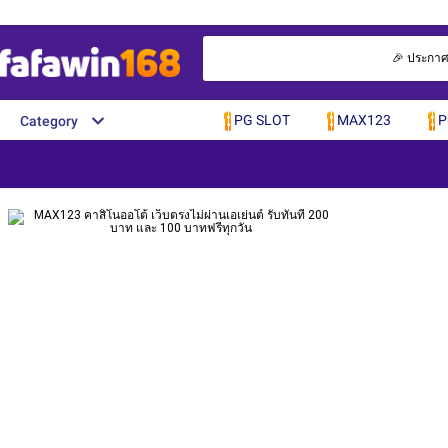
🎉 ประกาศจ
PG SLOT
MAX123
P
Category