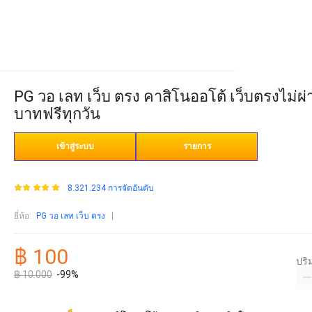
PG วอ เลท เว็บ ตรง คาสิโนออโต้ เว็บตรงไม่ผ่
บาทฟรีทุกวัน
เข้าสู่ระบบ
รายการ
8.321.234 การจัดอันดับ
ยี่ห้อ
:
PG วอ เลท เว็บ ตรง
฿ 100
ปร
฿ 10.000
-99%