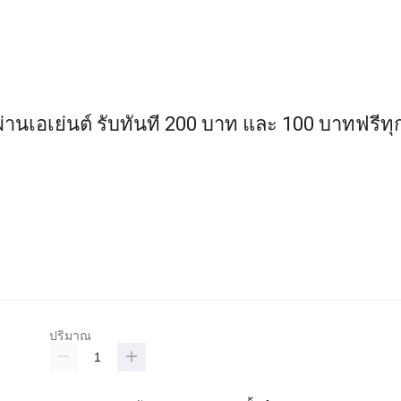
่านเอเย่นต์ รับทันที 200 บาท และ 100 บาทฟรีทุ
ปริมาณ