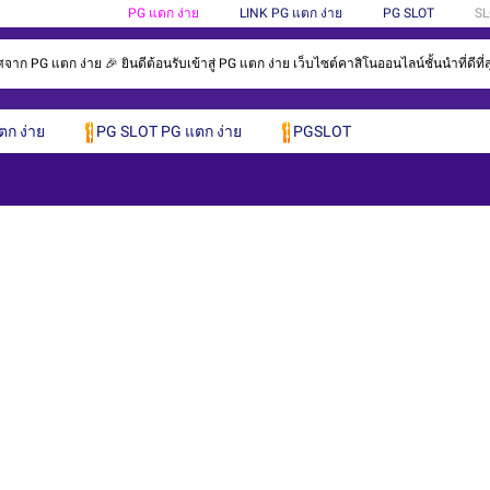
PG แตก ง่าย
LINK PG แตก ง่าย
PG SLOT
SL
 PG แตก ง่าย 🎉 ยินดีต้อนรับเข้าสู่ PG แตก ง่าย เว็บไซต์คาสิโนออนไลน์ชั้นนำที่ดีท
ตก ง่าย
PG SLOT PG แตก ง่าย
PGSLOT