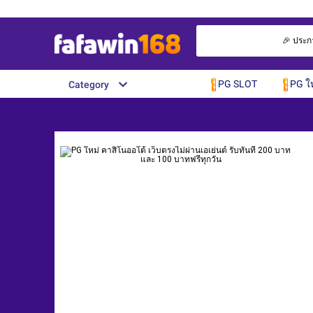
🎉 ประกาศจ
PG SLOT
PG ใ
Category