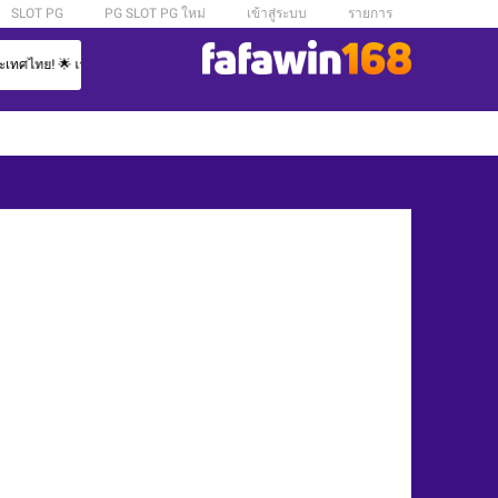
SLOT PG
PG SLOT PG ใหม่
เข้าสู่ระบบ
รายการ
ประเทศไทย! 🌟 เรามีบริการครบวงจร ทั้ง พนันกีฬา, สล็อตออนไลน์ และ คาสิโนสด พร้อมมอบ