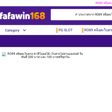
RO89 สล็อตเ
🎉 ประกาศจาก RO89 สล็อตเว็บ
PG SLOT
RO89 สล็อตเว็บต
Category